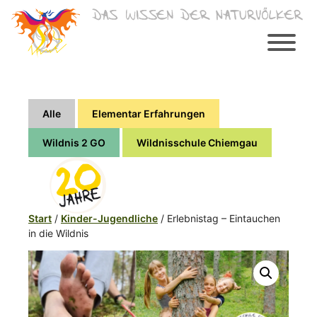
Zum
Inhalt
springen
Alle
Elementar Erfahrungen
Wildnis 2 GO
Wildnisschule Chiemgau
Start
/
Kinder-Jugendliche
/ Erlebnistag – Eintauchen
in die Wildnis