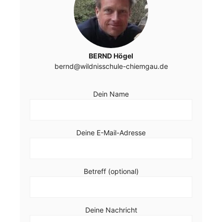
BERND Högel
bernd@wildnisschule-chiemgau.de
Dein Name
Bitte lasse dieses Feld leer.
Bitte lasse dieses Feld leer.
Deine E-Mail-Adresse
Betreff (optional)
Deine Nachricht