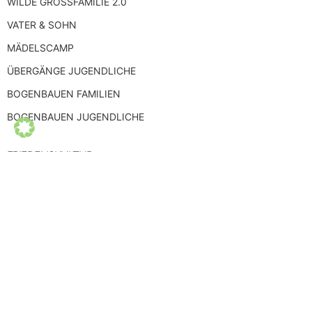
WILDE GROSSFAMILIE 2.0
VATER & SOHN
MÄDELSCAMP
ÜBERGÄNGE JUGENDLICHE
BOGENBAUEN FAMILIEN
BOGENBAUEN JUGENDLICHE
FRIEDENSKULTUR
Schlüssel in den Frieden
SELBSTERFAHRUNG
FEUERLAUF PLUS – 2 TAGE
FRAGEN
SCHWITZHÜTTE
VISIONSSUCHE