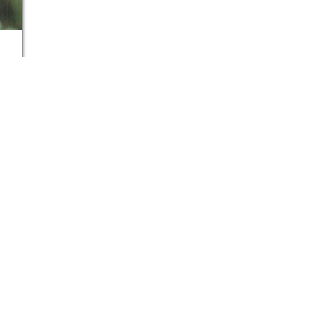
Auswahl unserer Angebote
& FAMILIEN
FRIEDENSKULTUR
Schlüssel in den Friede
ROSSFAMILIE 2.0
 SOHN
CAMP
NGE JUGENDLICHE