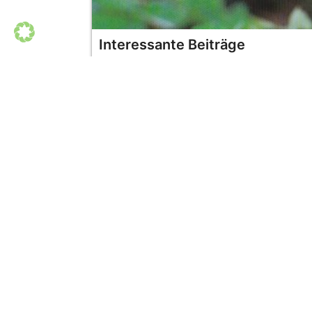
Interessante Beiträge
NATURVERBINDUNG – HANDWERK
KINDER 
WILDNISPÄDAGOGIK-AUSBILDUNG
WILDE G
WILDNIS BASISWISSEN
VATER &
BOGENBAUEN
MÄDELS
ÜBERGÄ