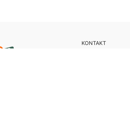
KONTAKT
Team
Anreise
VEREIN
FRAGEN
Unsere Kanäle