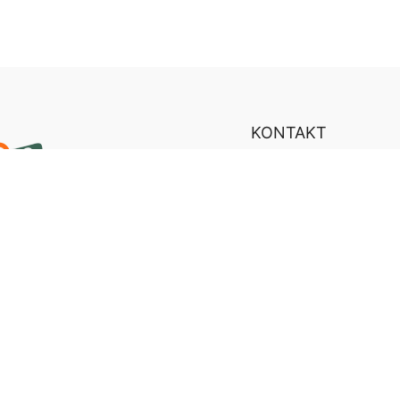
KONTAKT
Team
Anreise
VEREIN
FRAGEN
Unsere Kanäle