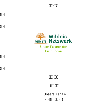
{[}]{[}]
{[}]
{[}]
Unser Partner der
Buchungen
{[}]
{[}]
{[}]{[}]
{[}]{[}]
Unsere Kanäle
{[}]{[}]{[}]{[}]