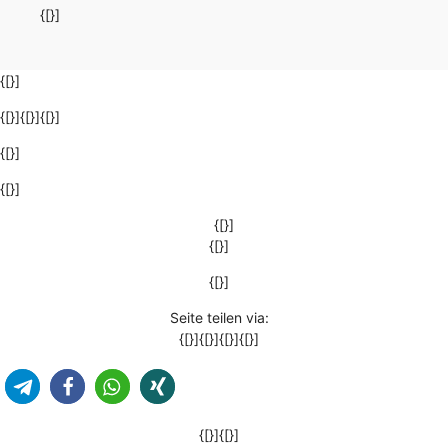
{[}]
{[}]
{[}]{[}]{[}]
{[}]
{[}]
{[}]
{[}]
{[}]
Seite teilen via:
{[}]{[}]{[}]{[}]
{[}]{[}]