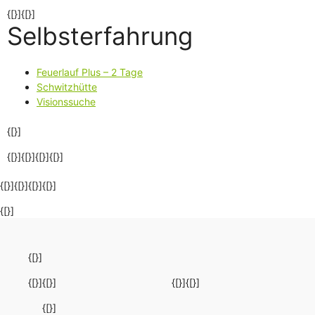
{[}]{[}]
Selbsterfahrung
Feuerlauf Plus – 2 Tage
Schwitzhütte
Visionssuche
{[}]
{[}]{[}]{[}]
{[}]
{[}]{[}]{[}]{[}]
{[}]
{[}]
{[}]
{[}]
{[}]
{[}]
{[}]