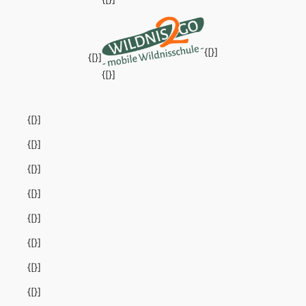
{[}]
{[}]
{[}]
{[}]
{[}]
{[}]
{[}]
{[}]
{[}]
{[}]
{[}]