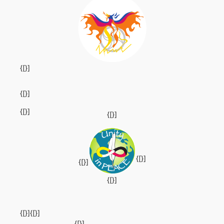
{[}]
{[}]
{[}]
{[}]
{[}]
{[}]
{[}]
{[}]
{[}]
{[}]