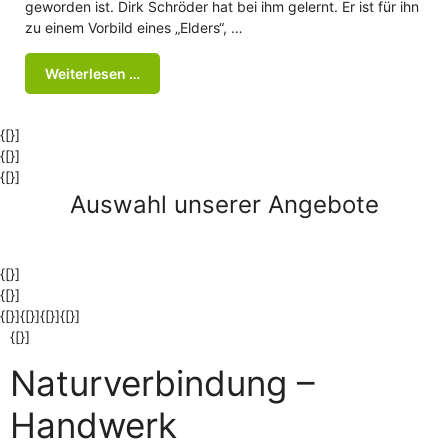
geworden ist. Dirk Schröder hat bei ihm gelernt. Er ist für ihn
zu einem Vorbild eines „Elders“, …
Weiterlesen …
{[}]
{[}]
{[}]
Auswahl unserer Angebote
{[}]
{[}]
{[}]{[}]{[}]
{[}]
{[}]
Naturverbindung –
Handwerk