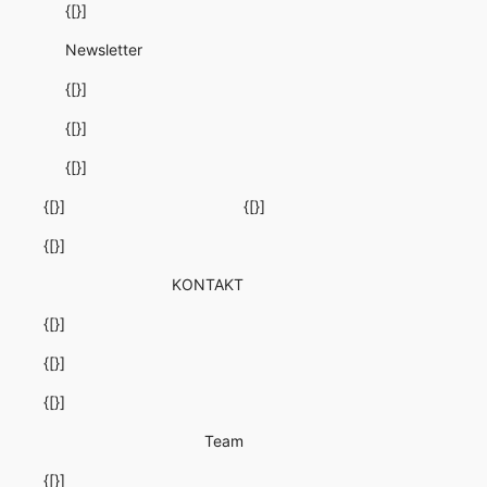
{[}]
Newsletter
{[}]
{[}]
{[}]
{[}]
{[}]
{[}]
KONTAKT
{[}]
{[}]
{[}]
Team
{[}]