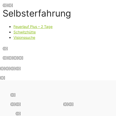
{[}]{[}]
Selbsterfahrung
Feuerlauf Plus – 2 Tage
Schwitzhütte
Visionssuche
{[}]
{[}]{[}]{[}]
{[}]
{[}]{[}]{[}]{[}]
{[}]
{[}]
{[}]
{[}]
{[}]
{[}]
{[}]