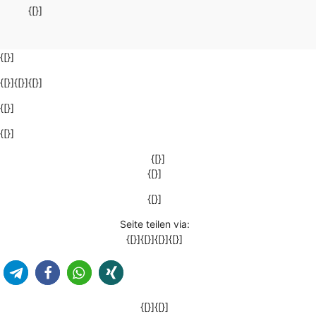
{[}]
{[}]
{[}]{[}]{[}]
{[}]
{[}]
{[}]
{[}]
{[}]
Seite teilen via:
{[}]{[}]{[}]{[}]
{[}]{[}]