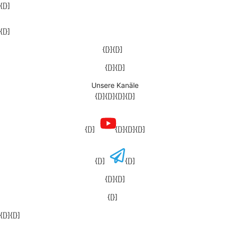
{[}]
{[}]
{[}]{[}]
{[}]{[}]
Unsere Kanäle
{[}]{[}]{[}]{[}]
{[}]
{[}]{[}]{[}]
{[}]
{[}]
{[}]{[}]
{[}]
{[}]{[}]