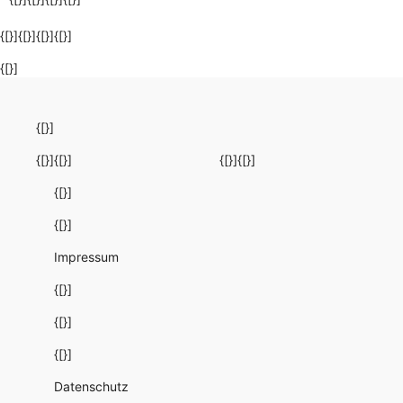
{[}]{[}]{[}]{[}]
{[}]
{[}]
{[}]
{[}]
{[}]
{[}]
{[}]
{[}]
Impressum
{[}]
{[}]
{[}]
Datenschutz