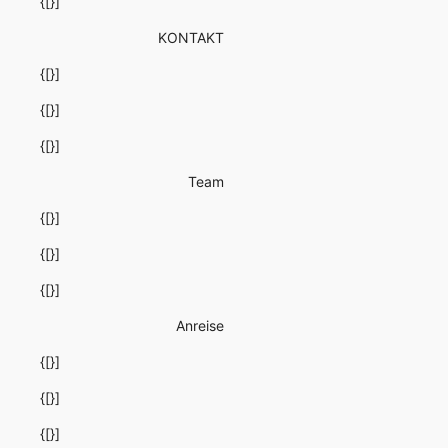
{[}]
KONTAKT
{[}]
{[}]
{[}]
Team
{[}]
{[}]
{[}]
Anreise
{[}]
{[}]
{[}]