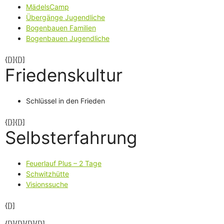
MädelsCamp
Übergänge Jugendliche
Bogenbauen Familien
Bogenbauen Jugendliche
{[}]{[}]
Friedenskultur
Schlüssel in den Frieden
{[}]{[}]
Selbsterfahrung
Feuerlauf Plus – 2 Tage
Schwitzhütte
Visionssuche
{[}]
{[}]{[}]{[}]
{[}]