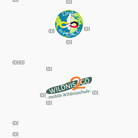
{[}]
{[}]
{[}]
{[}]
{[}]
{[}]
{[}]
{[}]
{[}]
{[}]
{[}]
{[}]