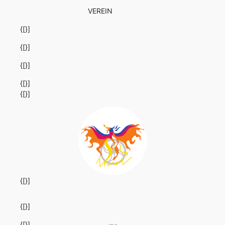
VEREIN
{[}]
{[}]
{[}]
{[}]
{[}]
{[}]
{[}]
{[}]