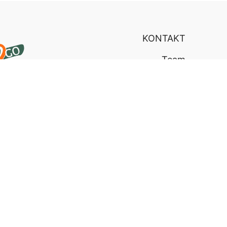
KONTAKT
Team
Anreise
VEREIN
FRAGEN
Unsere Kanäle