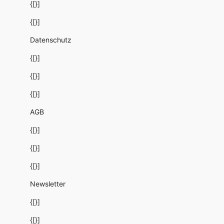
{[}]
{[}]
Datenschutz
{[}]
{[}]
{[}]
AGB
{[}]
{[}]
{[}]
Newsletter
{[}]
{[}]