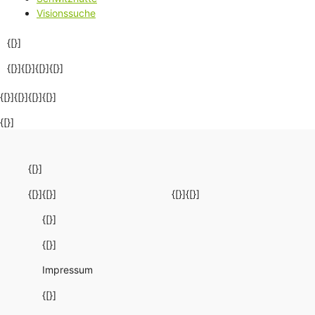
Visionssuche
{[}]
{[}]{[}]{[}]
{[}]
{[}]{[}]{[}]{[}]
{[}]
{[}]
{[}]
{[}]
{[}]
{[}]
{[}]
{[}]
Impressum
{[}]