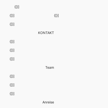
{[}]
{[}]
{[}]
{[}]
KONTAKT
{[}]
{[}]
{[}]
Team
{[}]
{[}]
{[}]
Anreise