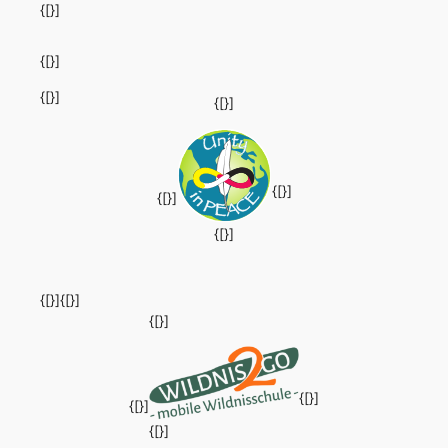
{[}]
{[}]
{[}]
{[}]
{[}]
{[}]
{[}]
{[}]
{[}]
{[}]
{[}]
{[}]
{[}]