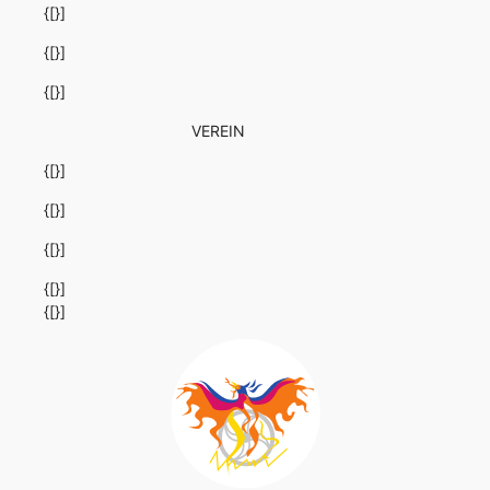
{[}]
{[}]
{[}]
VEREIN
{[}]
{[}]
{[}]
{[}]
{[}]