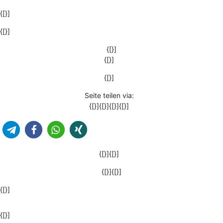
{[}]
{[}]
{[}]
{[}]
{[}]
Seite teilen via:
{[}]{[}]{[}]{[}]
{[}]{[}]
{[}]{[}]
{[}]
{[}]