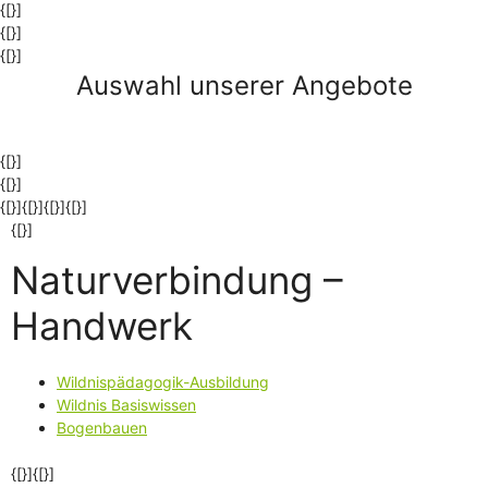
{[}]
{[}]
{[}]
Auswahl unserer Angebote
{[}]
{[}]
{[}]{[}]{[}]
{[}]
{[}]
Naturverbindung –
Handwerk
Wildnispädagogik-Ausbildung
Wildnis Basiswissen
Bogenbauen
{[}]{[}]