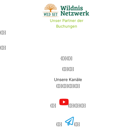
Unser Partner der
Buchungen
{[}]
{[}]
{[}]{[}]
{[}]{[}]
Unsere Kanäle
{[}]{[}]{[}]{[}]
{[}]
{[}]{[}]{[}]
{[}]
{[}]