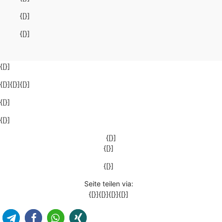
{[}]
{[}]
{[}]
{[}]{[}]{[}]
{[}]
{[}]
{[}]
{[}]
{[}]
Seite teilen via:
{[}]{[}]{[}]{[}]