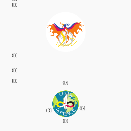
{[}]
{[}]
{[}]
{[}]
{[}]
{[}]
{[}]
{[}]