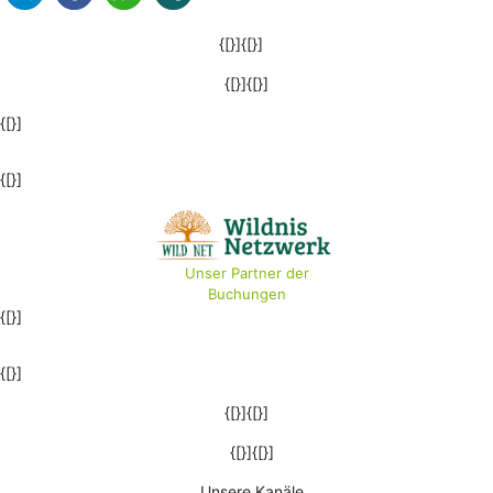
{[}]{[}]
{[}]{[}]
{[}]
{[}]
Unser Partner der
Buchungen
{[}]
{[}]
{[}]{[}]
{[}]{[}]
Unsere Kanäle