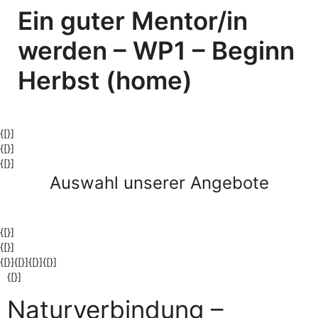
Ein guter Mentor/in
werden – WP1 – Beginn
Herbst (home)
{[}]
{[}]
{[}]
Auswahl unserer Angebote
{[}]
{[}]
{[}]{[}]{[}]
{[}]
{[}]
Naturverbindung –