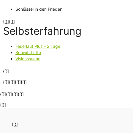
Schlüssel in den Frieden
{[}]{[}]
Selbsterfahrung
Feuerlauf Plus – 2 Tage
Schwitzhütte
Visionssuche
{[}]
{[}]{[}]{[}]
{[}]
{[}]{[}]{[}]{[}]
{[}]
{[}]