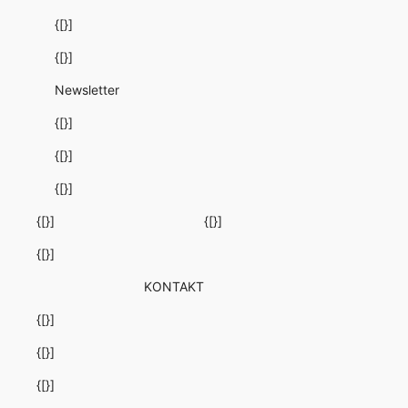
{[}]
{[}]
Newsletter
{[}]
{[}]
{[}]
{[}]
{[}]
{[}]
KONTAKT
{[}]
{[}]
{[}]