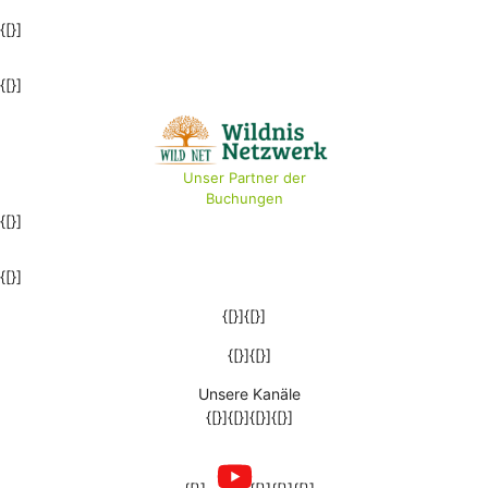
{[}]
{[}]
Unser Partner der
Buchungen
{[}]
{[}]
{[}]{[}]
{[}]{[}]
Unsere Kanäle
{[}]{[}]{[}]{[}]