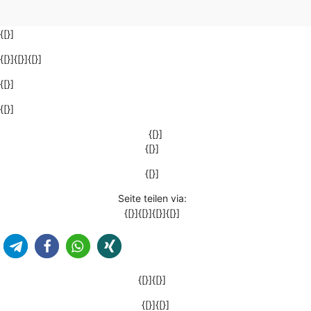
{[}]
{[}]{[}]{[}]
{[}]
{[}]
{[}]
{[}]
{[}]
Seite teilen via:
{[}]{[}]{[}]{[}]
{[}]{[}]
{[}]{[}]