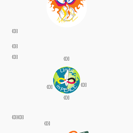
{[}]
{[}]
{[}]
{[}]
{[}]
{[}]
{[}]
{[}]
{[}]
{[}]