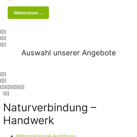
Weiterlesen …
{[}]
{[}]
{[}]
Auswahl unserer Angebote
{[}]
{[}]
{[}]{[}]{[}]
{[}]
{[}]
Naturverbindung –
Handwerk
Wildnispädagogik-Ausbildung