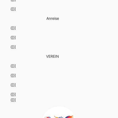
{[}]
Anreise
{[}]
{[}]
{[}]
VEREIN
{[}]
{[}]
{[}]
{[}]
{[}]