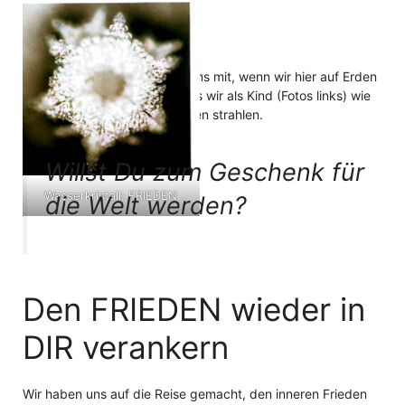
Das natürliche STRAHLEN
eines Kindes wurde durch
Masaro Emotos Team
sichtbar gemacht
Den FRIEDEN bringen wir in uns mit, wenn wir hier auf Erden
landen. Die Fotos zeigen, dass wir als Kind (Fotos links) wie
Liebe, Dankbarkeit und Frieden strahlen.
Wasserkristall: LIEBE und
DANKBARKEIT
Willst Du zum Geschenk für
Wasserkristall: FRIEDEN
die Welt werden?
Den FRIEDEN wieder in
DIR verankern
Wir haben uns auf die Reise gemacht, den inneren Frieden