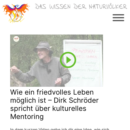
Zum
Inhalt
springen
Wie ein friedvolles Leben
möglich ist – Dirk Schröder
spricht über kulturelles
Mentoring
In dem kurzen Video gebe ich dir eine Idee, wie sich