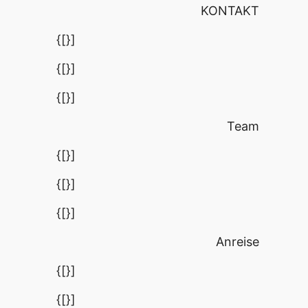
KONTAKT
{[}]
{[}]
{[}]
Team
{[}]
{[}]
{[}]
Anreise
{[}]
{[}]