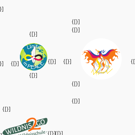
}]
{[}]
{[}]
{[}]
{[}]
{[}]
{
}]
{[}]
{[}]
{[}]
{[}]
{[}]
{[}]
{[}]