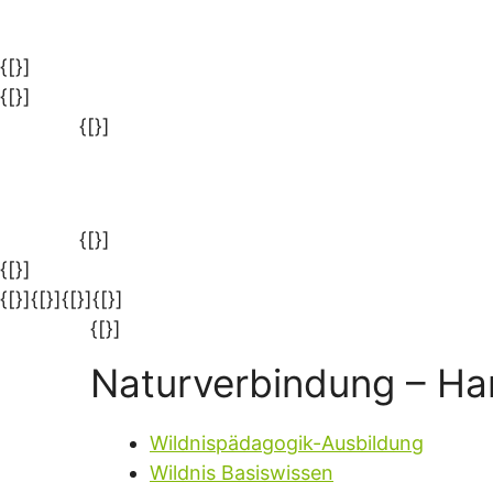
{[}]
{[}]
{[}]
{[}]
{[}]
{[}]{[}]{[}]
{[}]
{[}]
Naturverbindung – H
Wildnispädagogik-Ausbildung
Wildnis Basiswissen