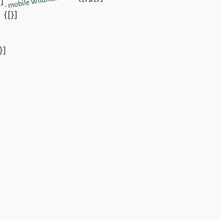
}]
{[}]
}]