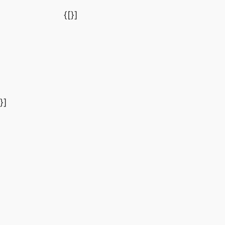
{[}]
[}]