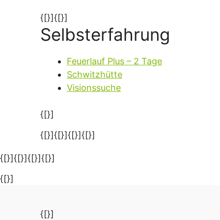
{[}]{[}]
Selbsterfahrung
Feuerlauf Plus – 2 Tage
Schwitzhütte
Visionssuche
{[}]
{[}]{[}]{[}]
{[}]
{[}]{[}]{[}]{[}]
{[}]
{[}]