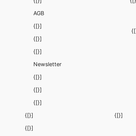
{[}]
{[
AGB
{[}]
{[
{[}]
{[}]
Newsletter
{[}]
{[}]
{[}]
{[}]
{[}]
{[}]