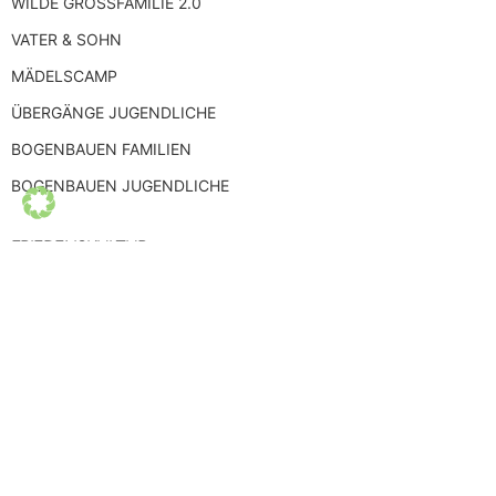
WILDE GROSSFAMILIE 2.0
VATER & SOHN
MÄDELSCAMP
ÜBERGÄNGE JUGENDLICHE
BOGENBAUEN FAMILIEN
BOGENBAUEN JUGENDLICHE
FRIEDENSKULTUR
Schlüssel in den Frieden
SELBSTERFAHRUNG
FEUERLAUF PLUS – 2 TAGE
FRAGEN
SCHWITZHÜTTE
VISIONSSUCHE