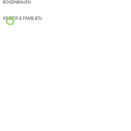
BOGENBAUEN
KINDER & FAMILIEN
WILDE GROSSFAMILIE 2.0
VATER & SOHN
MÄDELSCAMP
ÜBERGÄNGE JUGENDLICHE
BOGENBAUEN FAMILIEN
BOGENBAUEN JUGENDLICHE
FRAGEN
FRIEDENSKULTUR
Schlüssel in den Frieden
SELBSTERFAHRUNG