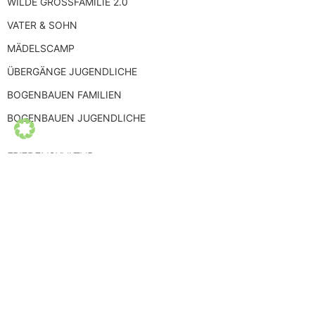
WILDE GROSSFAMILIE 2.0
VATER & SOHN
MÄDELSCAMP
ÜBERGÄNGE JUGENDLICHE
BOGENBAUEN FAMILIEN
BOGENBAUEN JUGENDLICHE
FRIEDENSKULTUR
Schlüssel in den Frieden
SELBSTERFAHRUNG
FEUERLAUF PLUS – 2 TAGE
FRAGEN
SCHWITZHÜTTE
VISIONSSUCHE