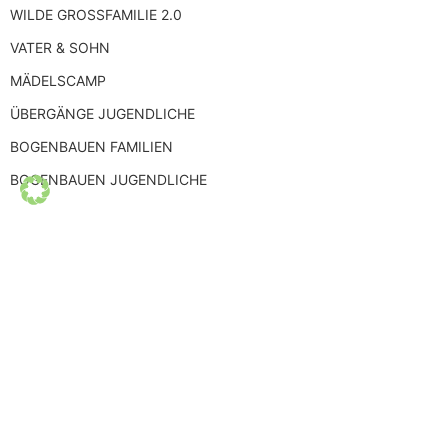
WILDE GROSSFAMILIE 2.0
VATER & SOHN
MÄDELSCAMP
ÜBERGÄNGE JUGENDLICHE
BOGENBAUEN FAMILIEN
BOGENBAUEN JUGENDLICHE
FRIEDENSKULTUR
Schlüssel in den Frieden
SELBSTERFAHRUNG
FEUERLAUF PLUS – 2 TAGE
FRAGEN
SCHWITZHÜTTE
VISIONSSUCHE