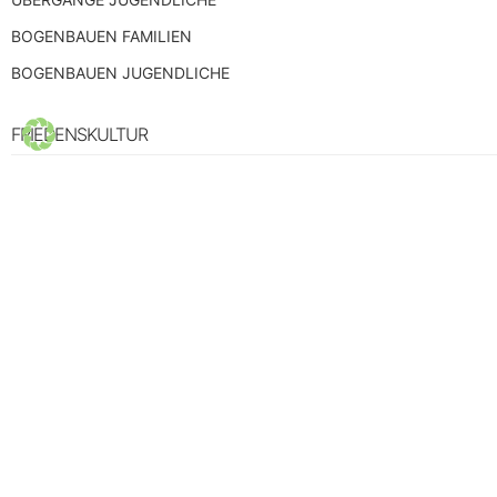
BOGENBAUEN FAMILIEN
BOGENBAUEN JUGENDLICHE
FRIEDENSKULTUR
Schlüssel in den Frieden
SELBSTERFAHRUNG
FEUERLAUF PLUS – 2 TAGE
SCHWITZHÜTTE
VISIONSSUCHE
FRAGEN