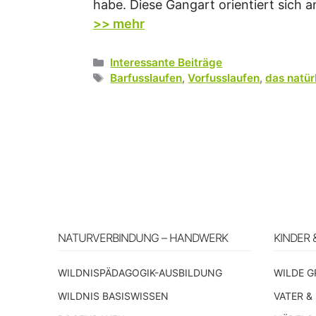
habe. Diese Gangart orientiert sich an
>> mehr
Kategorien
Interessante Beiträge
Schlagwörter
Barfusslaufen
,
Vorfusslaufen
,
das natür
NATURVERBINDUNG – HANDWERK
KINDER 
WILDNISPÄDAGOGIK-AUSBILDUNG
WILDE G
WILDNIS BASISWISSEN
VATER &