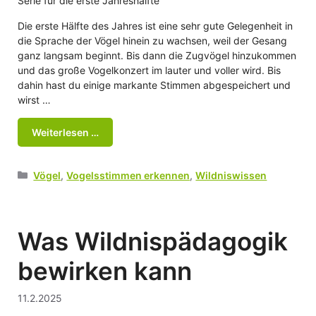
Serie für die erste Jahreshälfte
Die erste Hälfte des Jahres ist eine sehr gute Gelegenheit in
die Sprache der Vögel hinein zu wachsen, weil der Gesang
ganz langsam beginnt. Bis dann die Zugvögel hinzukommen
und das große Vogelkonzert im lauter und voller wird. Bis
dahin hast du einige markante Stimmen abgespeichert und
wirst …
Weiterlesen …
Kategorien
Vögel
,
Vogelsstimmen erkennen
,
Wildniswissen
Was Wildnispädagogik
bewirken kann
11.2.2025