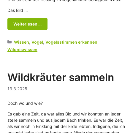
Das Bild …
Weiterlesen …
Kategorien
Wissen
,
Vögel
,
Vogelsstimmen erkennen
,
Wildniswissen
Wildkräuter sammeln
13.3.2025
Doch wo und wie?
Es gab eine Zeit, da war alles Bio und wir konnten an jeder
stelle sammeln und aus jedem Bach trinken. Es war die Zeit,
als wir noch in Einklang mit der Erde lebten. Indigene, die ich
besucht habe sind es heute noch. Werin der sogenannten