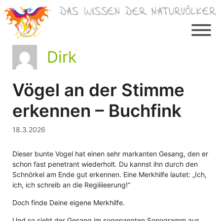
Zum
Inhalt
springen
Dirk
Vögel an der Stimme
erkennen – Buchfink
18.3.2026
Dieser bunte Vogel hat einen sehr markanten Gesang, den er
schon fast penetrant wiederholt. Du kannst ihn durch den
Schnörkel am Ende gut erkennen. Eine Merkhilfe lautet: „Ich,
ich, ich schreib an die Regiiiieerung!“
Doch finde Deine eigene Merkhilfe.
Und so sieht der Gesang im sogenannten Sonogramm aus.