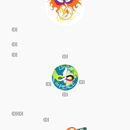
{[}]
{[}]
{[}]
{[}]
{[}]
{[}]
{[}]
{[}]
{[}]
{[}]