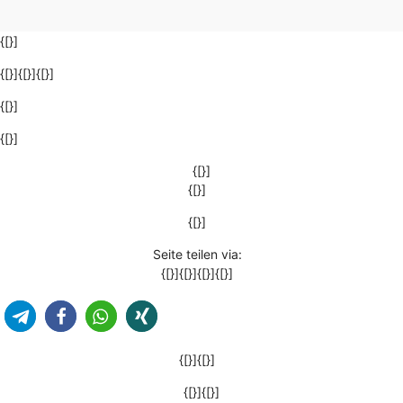
{[}]
{[}]{[}]{[}]
{[}]
{[}]
{[}]
{[}]
{[}]
Seite teilen via:
{[}]{[}]{[}]{[}]
{[}]{[}]
{[}]{[}]