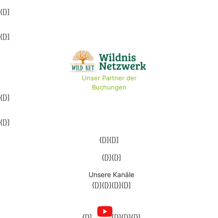
{[}]
{[}]
Unser Partner der
Buchungen
{[}]
{[}]
{[}]{[}]
{[}]{[}]
Unsere Kanäle
{[}]{[}]{[}]{[}]
{[}]
{[}]{[}]{[}]