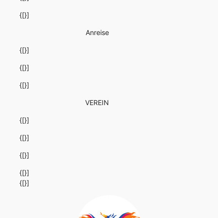
{[}]
Anreise
{[}]
{[}]
{[}]
VEREIN
{[}]
{[}]
{[}]
{[}]
{[}]