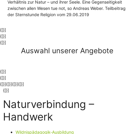
Verhältnis zur Natur – und ihrer Seele. Eine Gegenseitigkeit
zwischen allen Wesen tue not, so Andreas Weber. Teilbeitrag
der Sternstunde Religion vom 29.06.2019
{[}]
{[}]
{[}]
Auswahl unserer Angebote
{[}]
{[}]
{[}]{[}]{[}]
{[}]
{[}]
Naturverbindung –
Handwerk
Wildnispädagogik-Ausbildung