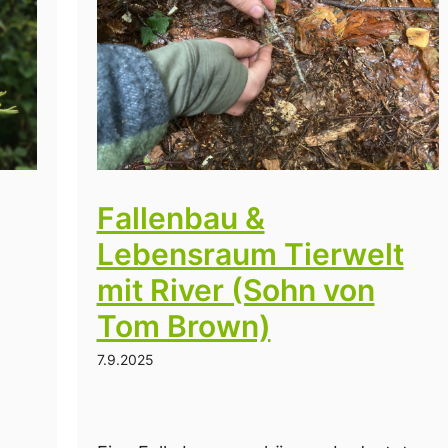
Fallenbau &
Lebensraum Tierwelt
mit River (Sohn von
Tom Brown)
7.9.2025