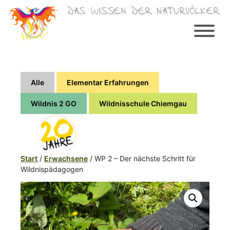
Zum
Inhalt
springen
Alle
Elementar Erfahrungen
Wildnis 2 GO
Wildnisschule Chiemgau
Start
/
Erwachsene
/ WP 2 – Der nächste Schritt für
Wildnispädagogen