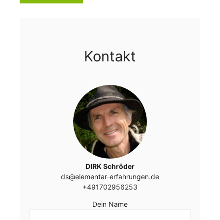
Kontakt
DIRK Schröder
ds@elementar-erfahrungen.de
+491702956253
Dein Name
Bitte lasse dieses Feld leer.
Bitte lasse dieses Feld leer.