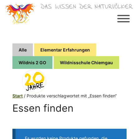
Zum
Inhalt
springen
Alle
Elementar Erfahrungen
Wildnis 2 GO
Wildnisschule Chiemgau
Start
/ Produkte verschlagwortet mit „Essen finden“
Essen finden
Es wurden keine Produkte gefunden, die