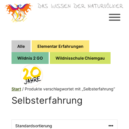
Zum
Inhalt
springen
Alle
Elementar Erfahrungen
Wildnis 2 GO
Wildnisschule Chiemgau
Start
/ Produkte verschlagwortet mit „Selbsterfahrung“
Selbsterfahrung