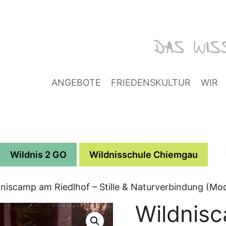
ANGEBOTE
FRIEDENSKULTUR
WIR
Wildnis 2 GO
Wildnisschule Chiemgau
dniscamp am Riedlhof – Stille & Naturverbindung (Mod
Wildnis