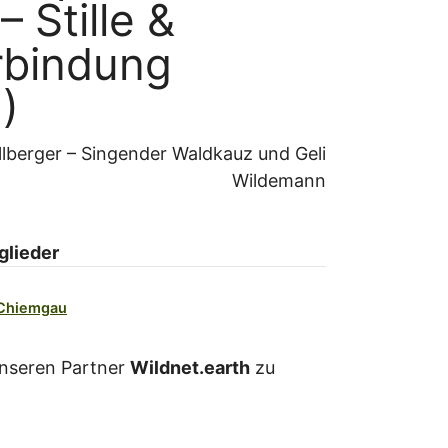
– Stille &
rbindung
)
illberger – Singender Waldkauz
Geli
Wildemann
glieder
 Chiemgau
 unseren Partner
Wildnet.earth
zu