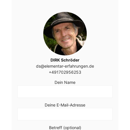
DIRK Schröder
ds@elementar-erfahrungen.de
+491702956253
Dein Name
Bitte lasse dieses Feld leer.
Bitte lasse dieses Feld leer.
Deine E-Mail-Adresse
Betreff (optional)