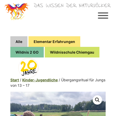
Zum
Inhalt
springen
Alle
Elementar Erfahrungen
Wildnis 2 GO
Wildnisschule Chiemgau
Start
/
Kinder-Jugendliche
/ Übergangsritual für Jungs
von 13 – 17